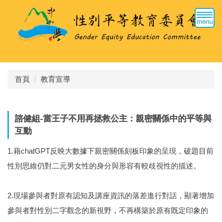
跳
到
主
要
內
容
區
首頁
教育宣導
諮健組-當王子不用再拯救公主：親密關係中的平等與
互動
1.藉chatGPT反映大數據下親密關係刻板印象的呈現，破題目前
性別思維仍對二元男女性的身分與形容有較歧視性的描述。
2.現場參與者對原有認知及講座資訊的落差進行對話，顯著增加
參與者對性別二字觀念的新視野，不再構築於原有既定印象的