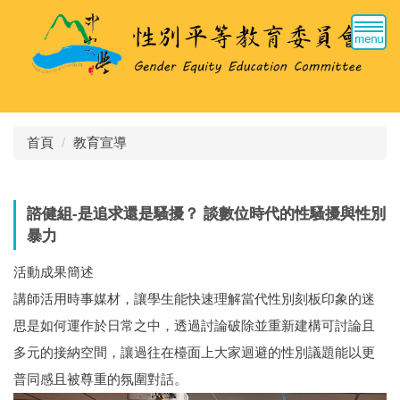
跳
到
主
要
內
容
區
首頁
教育宣導
諮健組-是追求還是騷擾？ 談數位時代的性騷擾與性別
暴力
活動成果簡述
講師活用時事媒材，讓學生能快速理解當代性別刻板印象的迷
思是如何運作於日常之中，透過討論破除並重新建構可討論且
多元的接納空間，讓過往在檯面上大家迴避的性別議題能以更
普同感且被尊重的氛圍對話。